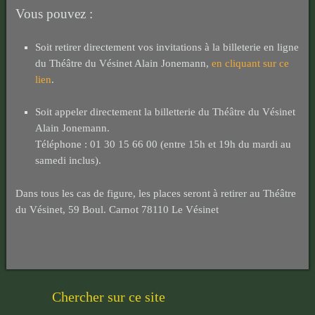
Vous pouvez :
Soit retirer directement vos invitations à la billeterie en ligne
du Théâtre du Vésinet Alain Jonemann,
en cliquant sur ce
lien
.
Soit appeler directement la billetterie du Théâtre du Vésinet
Alain Jonemann.
Téléphone : 01 30 15 66 00 (entre 15h et 19h du mardi au
samedi inclus).
Dans tous les cas de figure, les places seront à retirer au Théâtre
du Vésinet, 59 Boul. Carnot 78110 Le Vésinet
Chercher sur ce site